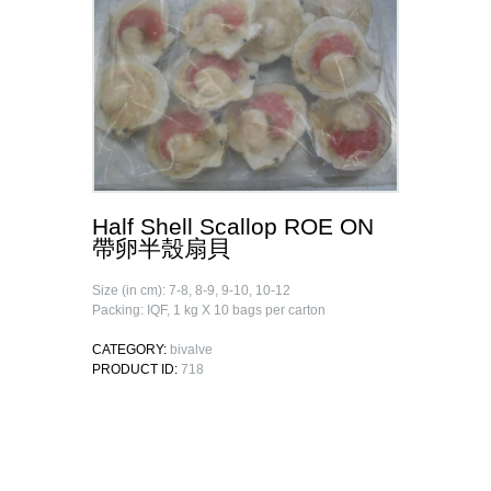
Half Shell Scallop ROE ON
帶卵半殼扇貝
Size (in cm): 7-8, 8-9, 9-10, 10-12
Packing: IQF, 1 kg X 10 bags per carton
CATEGORY:
bivalve
PRODUCT ID:
718