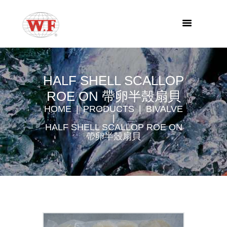
HALF SHELL SCALLOP
ROE ON 帶卵半殼扇貝
HOME
PRODUCTS
BIVALVE
HALF SHELL SCALLOP ROE ON
帶卵半殼扇貝