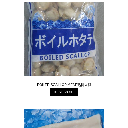
BOILED SCALLOP MEAT 熟帆立貝
READ MORE